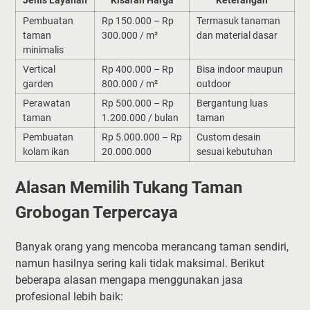
Pembuatan
Rp 150.000 – Rp
Termasuk tanaman
taman
300.000 / m²
dan material dasar
minimalis
Vertical
Rp 400.000 – Rp
Bisa indoor maupun
garden
800.000 / m²
outdoor
Perawatan
Rp 500.000 – Rp
Bergantung luas
taman
1.200.000 / bulan
taman
Pembuatan
Rp 5.000.000 – Rp
Custom desain
kolam ikan
20.000.000
sesuai kebutuhan
Alasan Memilih Tukang Taman
Grobogan Terpercaya
Banyak orang yang mencoba merancang taman sendiri,
namun hasilnya sering kali tidak maksimal. Berikut
beberapa alasan mengapa menggunakan jasa
profesional lebih baik: