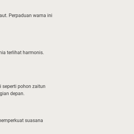
laut. Perpaduan warna ini
ia terlihat harmonis.
 seperti pohon zaitun
agian depan.
 memperkuat suasana