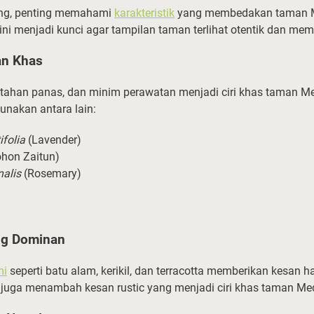
ng, penting memahami
karakteristik
yang membedakan taman Me
 ini menjadi kunci agar tampilan taman terlihat otentik dan mem
an Khas
 tahan panas, dan minim perawatan menjadi ciri khas taman Me
unakan antara lain:
folia
(Lavender)
hon Zaitun)
nalis
(Rosemary)
ang Dominan
mi
seperti batu alam, kerikil, dan terracotta memberikan kesan h
 juga menambah kesan rustic yang menjadi ciri khas taman Med