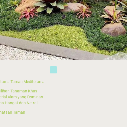
 Utama Taman Mediterania
ilihan Tanaman Khas
erial Alam yang Dominan
na Hangat dan Netral
enataan Taman