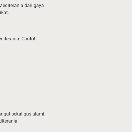
diterania dari gaya
ikat.
diterania. Contoh
angat sekaligus alami.
iterania.