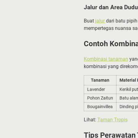
Jalur dan Area Dud
Buat
jalur
dari batu pipih
mempertegas nuansa san
Contoh Kombina
Kombinasi tanaman
yang
kombinasi yang direkom
Tanaman
Material
Lavender
Kerikil pu
Pohon Zaitun
Batu ala
Bougainvillea
Dinding p
Lihat:
Taman Tropis
Tips Perawatan