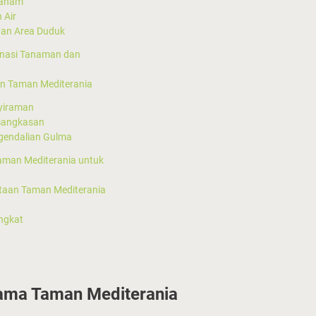
Tanam
 Air
dan Area Duduk
nasi Tanaman dan
n Taman Mediterania
yiraman
mangkasan
gendalian Gulma
aman Mediterania untuk
ataan Taman Mediterania
ngkat
tama Taman Mediterania