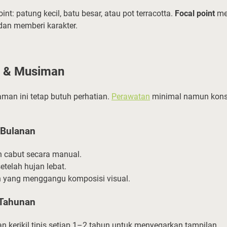
nt: patung kecil, batu besar, atau pot terracotta.
Focal point
me
dan memberi karakter.
n & Musiman
taman ini tetap butuh perhatian.
Perawatan
minimal namun konsi
 Bulanan
n cabut secara manual.
etelah hujan lebat.
 yang menggangu komposisi visual.
 Tahunan
 kerikil tipis setiap 1–2 tahun untuk menyegarkan tampilan.