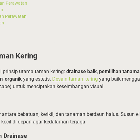
an Perawatan
an
ah Perawatan
an
aman Kering
 prinsip utama taman kering:
drainase baik
,
pemilihan tanama
n-organik
yang estetis.
Desain taman kering
yang baik menggab
cape) untuk menciptakan keseimbangan visual.
r
antara bebatuan, kerikil, dan tanaman berdaun halus. Susun 
 kecil di depan agar kedalaman terjaga.
 Drainase