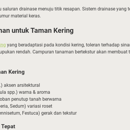
au saluran drainase menuju titik resapan. Sistem drainase yang 
mur material keras.
man untuk Taman Kering
ing
yang beradaptasi pada kondisi kering, toleran terhadap sin
upukan rendah. Campuran tanaman bertekstur akan membuat 
an Kering
) aksen arsitektural
ula spp.) warna & aroma
-loban penutup tanah berwarna
eria, Sedum) variasi roset
ennisetum, Festuca) gerak dan tekstur
 Tepat