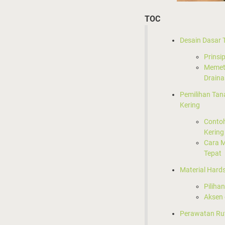
TOC
Desain Dasar 
Prinsi
Memet
Draina
Pemilihan Ta
Kering
Conto
Kering
Cara 
Tepat
Material Hard
Piliha
Aksen 
Perawatan Ru