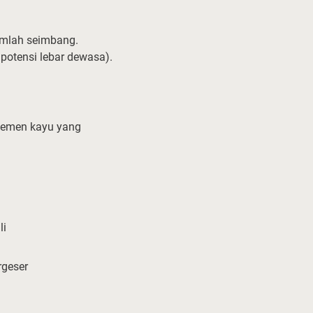
umlah seimbang.
potensi lebar dewasa).
elemen kayu yang
li
rgeser