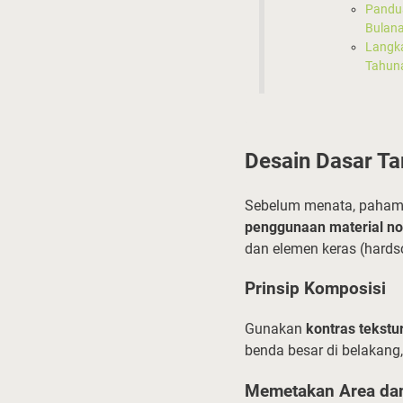
Pandu
Bulan
Langk
Tahun
Desain Dasar T
Sebelum menata, pahami
penggunaan material no
dan elemen keras (hards
Prinsip Komposisi
Gunakan
kontras tekstu
benda besar di belakang,
Memetakan Area dan